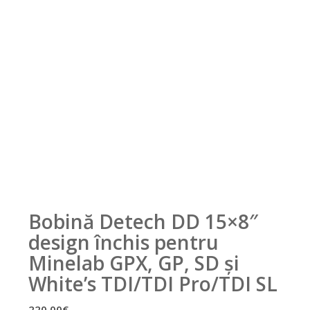
Bobină Detech DD 15×8″
design închis pentru
Minelab GPX, GP, SD și
White’s TDI/TDI Pro/TDI SL
220.00
€