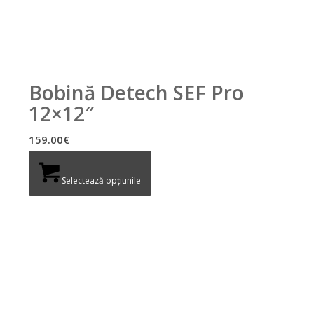
Bobină Detech SEF Pro
12×12″
159.00
€
Selectează opțiunile