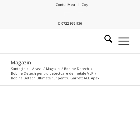
Contul Meu
Coș
0722 932 936
Magazin
Sunteți aici:
Acasa
/
Magazin
/
Bobine Detech
/
Bobine Detech pentru detectoare de metale VLF
/
Bobina Detech Ultimate 13″ pentru Garrett ACE Apex