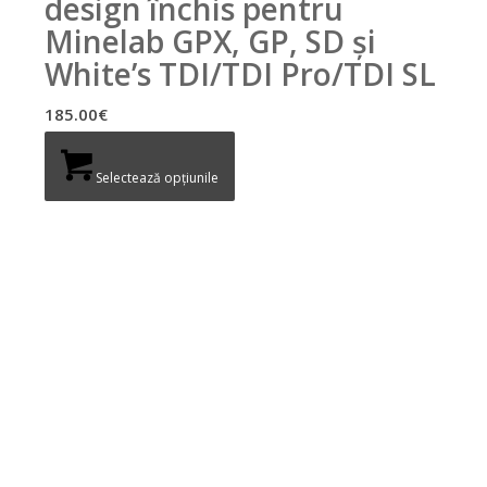
design închis pentru
Minelab GPX, GP, SD și
White’s TDI/TDI Pro/TDI SL
185.00
€
Selectează opțiunile