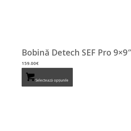
Bobină Detech SEF Pro 9×9
159.00
€
Selectează opțiunile